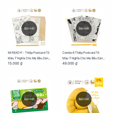
Bán hết
Bán hết
IM READY! - Thiệp Postcard Tô
Combo 6 Thiệp Postcard Tô
Màu Ý Nghĩa Cho Mẹ Bầu Sáng
Màu Ý Nghĩa Cho Mẹ Bầu Sáng
15.000 ₫
49.000 ₫
Tạo, Thư Giãn Và Hạnh Phúc
Tạo, Thư Giãn Và Hạnh Phúc
21%
GIẢM
Bán hết
Bán hết