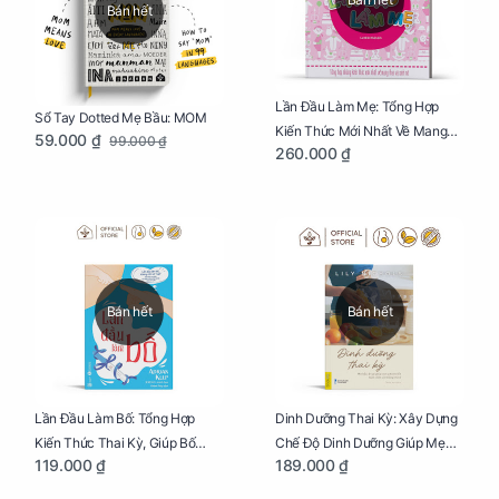
Bán hết
Lần Đầu Làm Mẹ: Tổng Hợp
Sổ Tay Dotted Mẹ Bầu: MOM
Kiến Thức Mới Nhất Về Mang
59.000 ₫
99.000 ₫
260.000 ₫
Thai Và Sinh Nở Cho Mẹ Bầu
Bán hết
Bán hết
Lần Đầu Làm Bố: Tổng Hợp
Dinh Dưỡng Thai Kỳ: Xây Dựng
Kiến Thức Thai Kỳ, Giúp Bố
Chế Độ Dinh Dưỡng Giúp Mẹ
119.000 ₫
189.000 ₫
Thấu Hiểu Hơn Về Mẹ Bầu Và
Khỏe, Con Yêu Phát Triển Toàn
Quá Trình Phát Triển Của Con
Diện Và Thông Minh