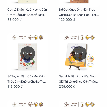
Con Là Khách Quý: Hướng Dẫn
Để Con Được Ốm: Kiến Thức
Chăm Sóc Sức Khoẻ Và Dinh
Chăm Sóc Bé Khoa Học, Hiện
86.000 ₫
120.000 ₫
Dưỡng Cho Bé
Đại
Bán hết
Bán hết
Sổ Tay Ăn Dặm Của Mẹ: Kiến
Sách Mẹ Bầu Zui + Hộp Màu:
Thức Dinh Dưỡng Cho Bé Trong
Giải Trí Lồng Ghép Kiến Thức Và
118.000 ₫
258.000 ₫
Tuổi Ăn Dặm
Lời Khuyên Mang Thai Bổ Ích