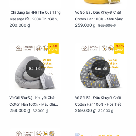
Vỏ Gối Bầu Đậu Khuyết Chất
(Chỉ dùng tại HN) Thẻ Quà Tặng
Cotton Hàn 100% - Màu Vàng
Massage Bầu 200K Thư Giãn,
259.000 ₫
200.000 ₫
329.000 ₫
Tăng Tuần Hoàn Máu, Ngủ
Ngon
-709%
-709%
GIẢM
GIẢM
Bán hết
Bán hết
Vỏ Gối Bầu Đậu Khuyết Chất
Vỏ Gối Bầu Đậu Khuyết Chất
Cotton Hàn 100% - Màu Ghi
Cotton Hàn 100% - Hoạ Tiết
259.000 ₫
259.000 ₫
32.000 ₫
32.000 ₫
Xám
Xương Cá