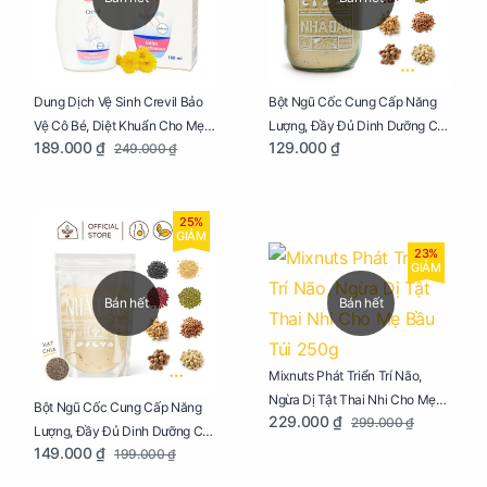
Dung Dịch Vệ Sinh Crevil Bảo
Bột Ngũ Cốc Cung Cấp Năng
Vệ Cô Bé, Diệt Khuẩn Cho Mẹ
Lượng, Đầy Đủ Dinh Dưỡng Cho
189.000 ₫
129.000 ₫
249.000 ₫
Bầu Chai 100ml
Mẹ Bầu Hũ 250g
25%
GIẢM
23%
GIẢM
Bán hết
Bán hết
Mixnuts Phát Triển Trí Não,
Ngừa Dị Tật Thai Nhi Cho Mẹ
Bột Ngũ Cốc Cung Cấp Năng
229.000 ₫
299.000 ₫
Bầu Túi 250g
Lượng, Đầy Đủ Dinh Dưỡng Cho
149.000 ₫
199.000 ₫
Mẹ Bầu Túi 250g