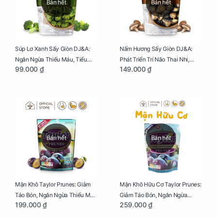
Bán hết
Bán hết
Súp Lơ Xanh Sấy Giòn DJ&A:
Nấm Hương Sấy Giòn DJ&A:
Ngăn Ngừa Thiếu Máu, Tiểu
Phát Triển Trí Não Thai Nhi,
99.000 ₫
149.000 ₫
Đường, Dị Tật Thai Nhi Túi 25g
Giảm Mệt Mỏi Cho Mẹ Bầu Túi
65g
Bán hết
Bán hết
Mận Khô Taylor Prunes: Giảm
Mận Khô Hữu Cơ Taylor Prunes:
Táo Bón, Ngăn Ngừa Thiếu Máu
Giảm Táo Bón, Ngăn Ngừa
199.000 ₫
259.000 ₫
Cho Mẹ Bầu Túi 250g
Thiếu Máu Cho Mẹ Bầu Túi
250g