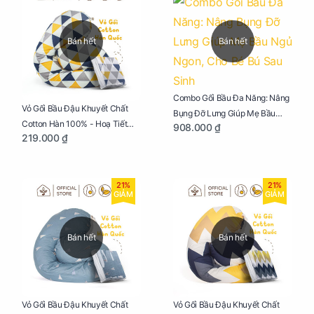
Bán hết
Bán hết
Combo Gối Bầu Đa Năng: Nâng
Vỏ Gối Bầu Đậu Khuyết Chất
Bụng Đỡ Lưng Giúp Mẹ Bầu
Cotton Hàn 100% - Hoạ Tiết
908.000 ₫
Ngủ Ngon, Cho Bé Bú Sau Sinh
219.000 ₫
Tam Giác
21%
21%
GIẢM
GIẢM
Bán hết
Bán hết
Vỏ Gối Bầu Đậu Khuyết Chất
Vỏ Gối Bầu Đậu Khuyết Chất