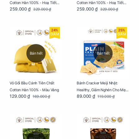
Cotton Hàn 100% - Hoạ Tiết
Cotton Hàn 100% - Hoạ Tiết
259.000 ₫
259.000 ₫
329.000 ₫
329.000 ₫
Thông Lạnh
Ziczac
24%
25%
GIẢM
GIẢM
Bán hết
Bán hết
Vỏ Gối Bầu Cánh Tiên Chất
Bánh Cracker Meiji Nhật:
Cotton Hàn 100% - Màu Vàng
Healthy, Giảm Nghén Cho Mẹ
129.000 ₫
89.000 ₫
169.000 ₫
119.000 ₫
Bầu Hộp 104g