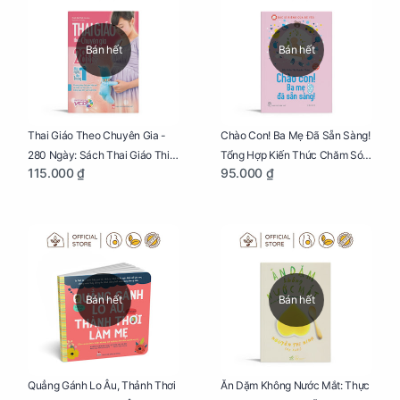
Bán hết
Bán hết
Thai Giáo Theo Chuyên Gia -
Chào Con! Ba Mẹ Đã Sẵn Sàng!
280 Ngày: Sách Thai Giáo Thiết
Tổng Hợp Kiến Thức Chăm Sóc
115.000 ₫
95.000 ₫
Thực Nhất Cho Mẹ Bầu
Trẻ Sơ Sinh
Bán hết
Bán hết
Quẳng Gánh Lo Âu, Thảnh Thơi
Ăn Dặm Không Nước Mắt: Thực