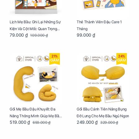
Lịch Mẹ Bầu: Ghi Lại Những Sự
Thẻ Thành Viên Đậu Care 1
Kiện Và Cột Mốc Quan Trọng
Tháng
79.000 ₫
99.000 ₫
109.000 ₫
Của Mẹ Và Bé
21%
24%
GIẢM
GIẢM
Gối Mẹ Bầu Đậu Khuyết: Đa
Gối Bầu Cánh Tiên Nâng Bụng
Năng Thông Minh Giúp Mẹ Bầu
Đỡ Lưng Cho Mẹ Bầu Ngủ Ngon
519.000 ₫
249.000 ₫
659.000 ₫
329.000 ₫
Ngủ Ngon, Cho Bé Bú Sau Sinh