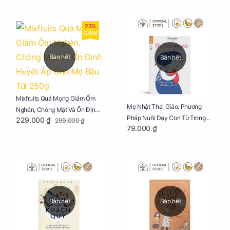
23%
GIẢM
Bán hết
Bán hết
Mixfruits Quả Mọng Giảm Ốm
Mẹ Nhật Thai Giáo: Phương
Nghén, Chóng Mặt Và Ổn Định
Pháp Nuôi Dạy Con Từ Trong
229.000 ₫
299.000 ₫
Huyết Áp Cho Mẹ Bầu Túi 250g
79.000 ₫
Bụng Mẹ
Bán hết
Bán hết