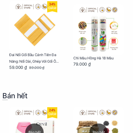
34%
GIẢM
Đai Nối Gối Bầu Cánh Tiên Đa
Chì Màu Hồng Hà 18 Màu
Năng: Nối Dài, Ghép Với Gối Ôm
79.000 ₫
59.000 ₫
89.000 ₫
Dễ Dàng
Bán hết
24%
GIẢM
Bán hết
Bán hết