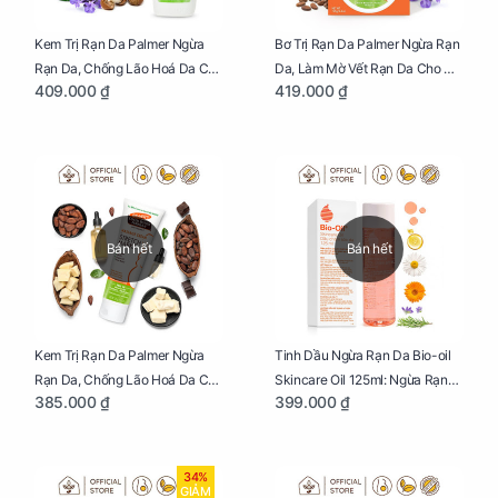
Kem Trị Rạn Da Palmer Ngừa
Bơ Trị Rạn Da Palmer Ngừa Rạn
Rạn Da, Chống Lão Hoá Da Cho
Da, Làm Mờ Vết Rạn Da Cho Mẹ
409.000 ₫
419.000 ₫
Mẹ Bầu Chai 250ml
Bầu Hũ 125g
Bán hết
Bán hết
Kem Trị Rạn Da Palmer Ngừa
Tinh Dầu Ngừa Rạn Da Bio-oil
Rạn Da, Chống Lão Hoá Da Cho
Skincare Oil 125ml: Ngừa Rạn
385.000 ₫
399.000 ₫
Mẹ Bầu Tuýp 125g
Da, Chăm Sóc Da Toàn Diện
Cho Mẹ Bầu
34%
GIẢM