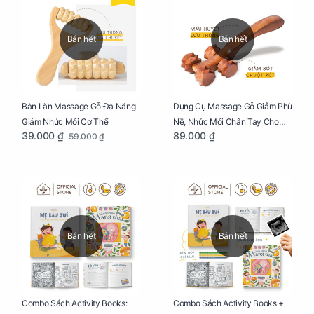
Bán hết
Bán hết
Bàn Lăn Massage Gỗ Đa Năng
Dụng Cụ Massage Gỗ Giảm Phù
Giảm Nhức Mỏi Cơ Thể
Nề, Nhức Mỏi Chân Tay Cho
39.000 ₫
89.000 ₫
59.000 ₫
Mẹ Bầu
Bán hết
Bán hết
Combo Sách Activity Books:
Combo Sách Activity Books +