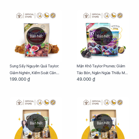
Bán hết
Bán hết
Sung Sấy Nguyên Quả Taylor:
Mận Khô Taylor Prunes: Giảm
Giảm Nghén, Kiểm Soát Cân
Táo Bón, Ngăn Ngừa Thiếu Máu
199.000 ₫
49.000 ₫
Nặng Cho Mẹ Bầu Túi 190g
Cho Mẹ Bầu Túi 50g
Bán hết
Bán hết