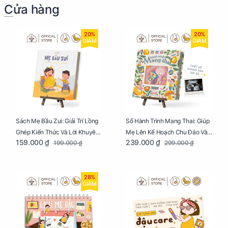
Cửa hàng
20%
20%
GIẢM
GIẢM
Sách Mẹ Bầu Zui: Giải Trí Lồng
Sổ Hành Trình Mang Thai: Giúp
Ghép Kiến Thức Và Lời Khuyên
Mẹ Lên Kế Hoạch Chu Đáo Và
159.000 ₫
239.000 ₫
199.000 ₫
299.000 ₫
Mang Thai Bổ Ích
Lưu Giữ Kỷ Niệm Mang Thai
28%
GIẢM