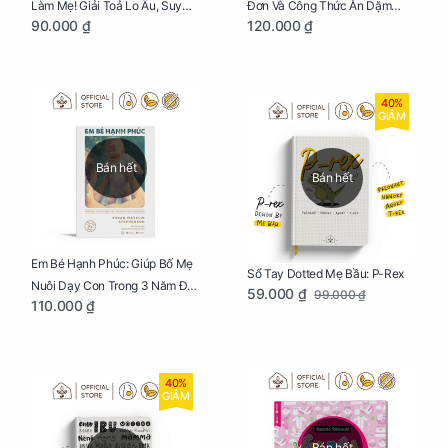
Làm Mẹ! Giải Toả Lo Âu, Suy
Đơn Và Công Thức Ăn Dặm
90.000 ₫
120.000 ₫
Nghĩ Tiêu Cực Cho Mẹ
Kiểu Nhật
40%
GIẢM
Bán hết
Bán hết
Em Bé Hạnh Phúc: Giúp Bố Mẹ
Sổ Tay Dotted Mẹ Bầu: P-Rex
Nuôi Dạy Con Trong 3 Năm Đầu
59.000 ₫
99.000 ₫
110.000 ₫
Đời
40%
GIẢM
Bán hết