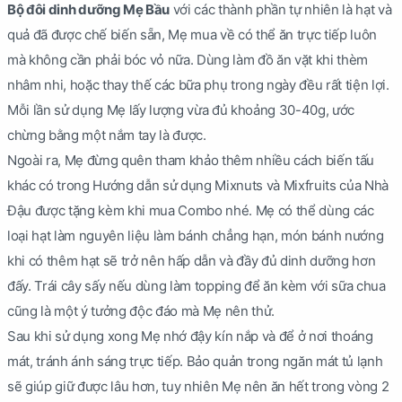
Bộ đôi dinh dưỡng Mẹ Bầu
với các thành phần tự nhiên là hạt và
quả đã được chế biến sẵn, Mẹ mua về có thể ăn trực tiếp luôn
mà không cần phải bóc vỏ nữa. Dùng làm đồ ăn vặt khi thèm
nhâm nhi, hoặc thay thế các bữa phụ trong ngày đều rất tiện lợi.
Mỗi lần sử dụng Mẹ lấy lượng vừa đủ khoảng 30-40g, ước
chừng bằng một nắm tay là được.
Ngoài ra, Mẹ đừng quên tham khảo thêm nhiều cách biến tấu
khác có trong Hướng dẫn sử dụng Mixnuts và Mixfruits của Nhà
Đậu được tặng kèm khi mua Combo nhé. Mẹ có thể dùng các
loại hạt làm nguyên liệu làm bánh chẳng hạn, món bánh nướng
khi có thêm hạt sẽ trở nên hấp dẫn và đầy đủ dinh dưỡng hơn
đấy. Trái cây sấy nếu dùng làm topping để ăn kèm với sữa chua
cũng là một ý tưởng độc đáo mà Mẹ nên thử.
Sau khi sử dụng xong Mẹ nhớ đậy kín nắp và để ở nơi thoáng
mát, tránh ánh sáng trực tiếp. Bảo quản trong ngăn mát tủ lạnh
sẽ giúp giữ được lâu hơn, tuy nhiên Mẹ nên ăn hết trong vòng 2