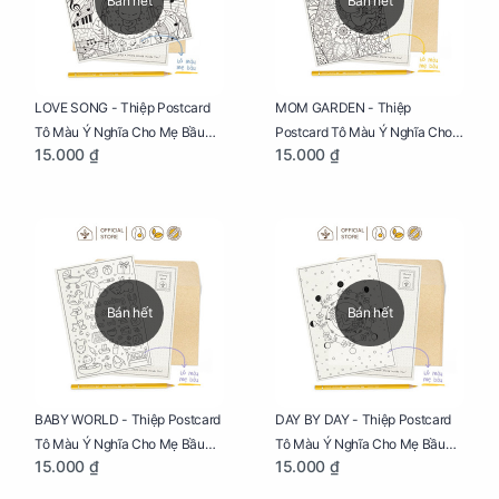
Bán hết
Bán hết
LOVE SONG - Thiệp Postcard
MOM GARDEN - Thiệp
Tô Màu Ý Nghĩa Cho Mẹ Bầu
Postcard Tô Màu Ý Nghĩa Cho
15.000 ₫
15.000 ₫
Sáng Tạo, Thư Giãn Và Hạnh
Mẹ Bầu Sáng Tạo, Thư Giãn Và
Phúc
Hạnh Phúc
Bán hết
Bán hết
BABY WORLD - Thiệp Postcard
DAY BY DAY - Thiệp Postcard
Tô Màu Ý Nghĩa Cho Mẹ Bầu
Tô Màu Ý Nghĩa Cho Mẹ Bầu
15.000 ₫
15.000 ₫
Sáng Tạo, Thư Giãn Và Hạnh
Sáng Tạo, Thư Giãn Và Hạnh
Phúc
Phúc