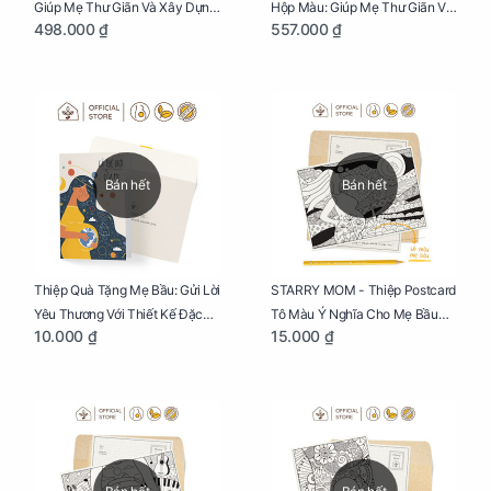
Giúp Mẹ Thư Giãn Và Xây Dựng
Hộp Màu: Giúp Mẹ Thư Giãn Và
498.000 ₫
557.000 ₫
Thai Kỳ Chu Đáo
Xây Dựng Thai Kỳ Chu Đáo
Bán hết
Bán hết
Thiệp Quà Tặng Mẹ Bầu: Gửi Lời
STARRY MOM - Thiệp Postcard
Yêu Thương Với Thiết Kế Đặc
Tô Màu Ý Nghĩa Cho Mẹ Bầu
10.000 ₫
15.000 ₫
Biệt Dành Riêng Cho Mẹ Bầu
Sáng Tạo, Thư Giãn Và Hạnh
Phúc