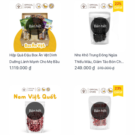
22%
GIẢM
Bán hết
Bán hết
Nho Khô Trung Đông Ngừa
Hộp Quà Đậu Box Ăn Vặt Dinh
Thiếu Máu, Giảm Táo Bón Cho
Dưỡng Lành Mạnh Cho Mẹ Bầu
249.000 ₫
1.119.000 ₫
319.000 ₫
Mẹ Bầu Túi 250g
23%
GIẢM
Bán hết
Bán hết