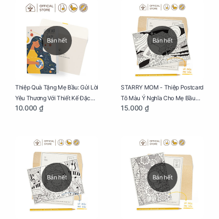
Bán hết
Bán hết
Thiệp Quà Tặng Mẹ Bầu: Gửi Lời
STARRY MOM - Thiệp Postcard
Yêu Thương Với Thiết Kế Đặc
Tô Màu Ý Nghĩa Cho Mẹ Bầu
10.000 ₫
15.000 ₫
Biệt Dành Riêng Cho Mẹ Bầu
Sáng Tạo, Thư Giãn Và Hạnh
Phúc
Bán hết
Bán hết