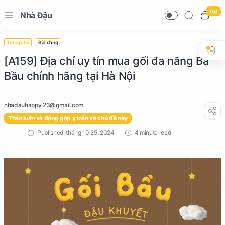
0 ₫
Nhà Đậu
Trang chủ
Bài đăng
[A159] Địa chỉ uy tín mua gối đa năng Bà
Bầu chính hãng tại Hà Nội
Thảo luận và đóng góp ý kiến về chủ đề này
4 minute read