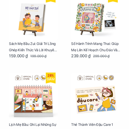
Sách Mẹ Bầu Zui: Giải Trí Lồng
Sổ Hành Trình Mang Thai: Giúp
Ghép Kiến Thức Và Lời Khuyên
Mẹ Lên Kế Hoạch Chu Đáo Và
159.000 ₫
239.000 ₫
199.000 ₫
299.000 ₫
Mang Thai Bổ Ích
Lưu Giữ Kỷ Niệm Mang Thai
28%
GIẢM
Lịch Mẹ Bầu: Ghi Lại Những Sự
Thẻ Thành Viên Đậu Care 1