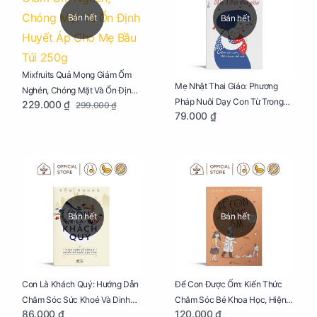
Bán hết
Bán hết
Mixfruits Quả Mọng Giảm Ốm
Mẹ Nhật Thai Giáo: Phương
Nghén, Chóng Mặt Và Ổn Định
Pháp Nuôi Dạy Con Từ Trong
229.000 ₫
299.000 ₫
Huyết Áp Cho Mẹ Bầu Túi 250g
79.000 ₫
Bụng Mẹ
Bán hết
Bán hết
Con Là Khách Quý: Hướng Dẫn
Để Con Được Ốm: Kiến Thức
Chăm Sóc Sức Khoẻ Và Dinh
Chăm Sóc Bé Khoa Học, Hiện
86.000 ₫
120.000 ₫
Dưỡng Cho Bé
Đại