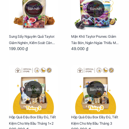
Bán hết
Bán hết
Sung Sấy Nguyên Quả Taylor:
Mận Khô Taylor Prunes: Giảm
Giảm Nghén, Kiểm Soát Cân
Táo Bón, Ngăn Ngừa Thiếu Máu
199.000 ₫
49.000 ₫
Nặng Cho Mẹ Bầu Túi 190g
Cho Mẹ Bầu Túi 50g
Bán hết
Bán hết
Hộp Quà Đậu Box Đầy Đủ, Tiết
Hộp Quà Đậu Box Đầy Đủ, Tiết
Kiệm Cho Mẹ Bầu Tháng 1+2
Kiệm Cho Mẹ Bầu Tháng 3