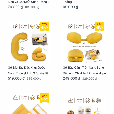
Kiện Và Cột Mốc Quan Trọng
Tháng
79.000 ₫
99.000 ₫
109.000 ₫
Của Mẹ Và Bé
21%
24%
GIẢM
GIẢM
Gối Mẹ Bầu Đậu Khuyết: Đa
Gối Bầu Cánh Tiên Nâng Bụng
Năng Thông Minh Giúp Mẹ Bầu
Đỡ Lưng Cho Mẹ Bầu Ngủ Ngon
519.000 ₫
249.000 ₫
659.000 ₫
329.000 ₫
Ngủ Ngon, Cho Bé Bú Sau Sinh
34%
GIẢM