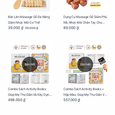
Bàn Lăn Massage Gỗ Đa Năng
Dụng Cụ Massage Gỗ Giảm Phù
Giảm Nhức Mỏi Cơ Thể
Nề, Nhức Mỏi Chân Tay Cho
39.000 ₫
89.000 ₫
59.000 ₫
Mẹ Bầu
Bán hết
Bán hết
Combo Sách Activity Books:
Combo Sách Activity Books +
Giúp Mẹ Thư Giãn Và Xây Dựng
Hộp Màu: Giúp Mẹ Thư Giãn Và
498.000 ₫
557.000 ₫
Thai Kỳ Chu Đáo
Xây Dựng Thai Kỳ Chu Đáo