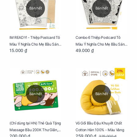
Bán hết
Bán hết
IM READY! - Thiệp Postcard Tô
Combo 6 Thiệp Postcard Tô
Màu Ý Nghĩa Cho Mẹ Bầu Sáng
Màu Ý Nghĩa Cho Mẹ Bầu Sáng
15.000 ₫
49.000 ₫
Tạo, Thư Giãn Và Hạnh Phúc
Tạo, Thư Giãn Và Hạnh Phúc
21%
GIẢM
Bán hết
Bán hết
Vỏ Gối Bầu Đậu Khuyết Chất
(Chỉ dùng tại HN) Thẻ Quà Tặng
Cotton Hàn 100% - Màu Vàng
Massage Bầu 200K Thư Giãn,
259.000 ₫
200.000 ₫
329.000 ₫
Tăng Tuần Hoàn Máu, Ngủ