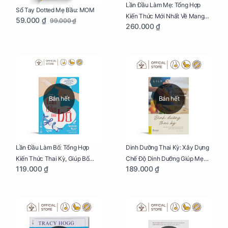
Lần Đầu Làm Mẹ: Tổng Hợp
Sổ Tay Dotted Mẹ Bầu: MOM
Kiến Thức Mới Nhất Về Mang
59.000 ₫
99.000 ₫
260.000 ₫
Thai Và Sinh Nở Cho Mẹ Bầu
Bán hết
Bán hết
Lần Đầu Làm Bố: Tổng Hợp
Dinh Dưỡng Thai Kỳ: Xây Dựng
Kiến Thức Thai Kỳ, Giúp Bố
Chế Độ Dinh Dưỡng Giúp Mẹ
119.000 ₫
189.000 ₫
Thấu Hiểu Hơn Về Mẹ Bầu Và
Khỏe, Con Yêu Phát Triển Toàn
Quá Trình Phát Triển Của Con
Diện Và Thông Minh
Yêu