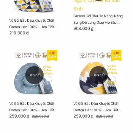
Combo Gối Bầu Đa Năng: Nâng
Vỏ Gối Bầu Đậu Khuyết Chất
Bụng Đỡ Lưng Giúp Mẹ Bầu
Cotton Hàn 100% - Hoạ Tiết
908.000 ₫
Ngủ Ngon, Cho Bé Bú Sau Sinh
219.000 ₫
Tam Giác
21%
21%
GIẢM
GIẢM
Bán hết
Bán hết
Vỏ Gối Bầu Đậu Khuyết Chất
Vỏ Gối Bầu Đậu Khuyết Chất
Cotton Hàn 100% - Hoạ Tiết
Cotton Hàn 100% - Hoạ Tiết
259.000 ₫
259.000 ₫
329.000 ₫
329.000 ₫
Thông Lạnh
Ziczac