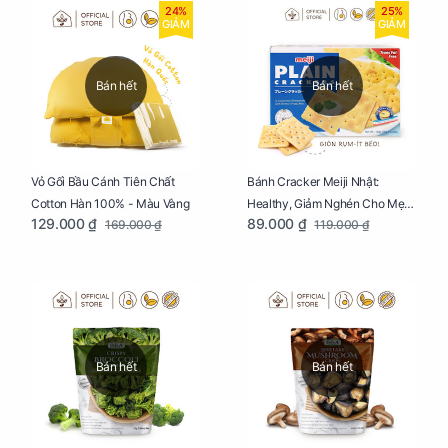
24%
25%
GIẢM
GIẢM
Bán hết
Bán hết
Vỏ Gối Bầu Cánh Tiên Chất
Bánh Cracker Meiji Nhật:
Cotton Hàn 100% - Màu Vàng
Healthy, Giảm Nghén Cho Mẹ
129.000 ₫
89.000 ₫
169.000 ₫
119.000 ₫
Bầu Hộp 104g
Bán hết
Bán hết