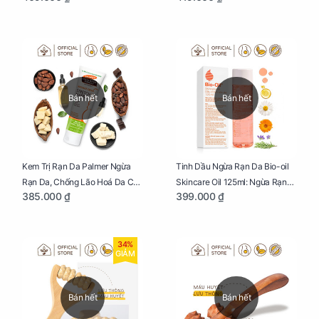
Bán hết
Bán hết
Kem Trị Rạn Da Palmer Ngừa
Tinh Dầu Ngừa Rạn Da Bio-oil
Rạn Da, Chống Lão Hoá Da Cho
Skincare Oil 125ml: Ngừa Rạn
385.000 ₫
399.000 ₫
Mẹ Bầu Tuýp 125g
Da, Chăm Sóc Da Toàn Diện
Cho Mẹ Bầu
34%
GIẢM
Bán hết
Bán hết