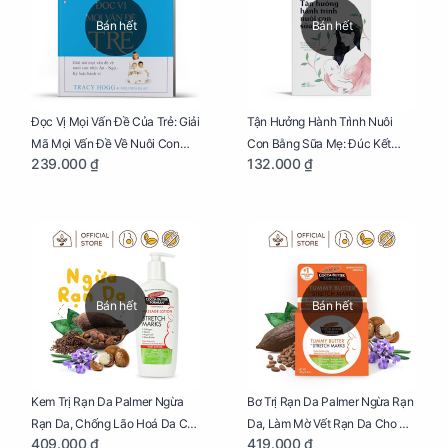
Bán hết
Bán hết
Đọc Vị Mọi Vấn Đề Của Trẻ: Giải
Tận Hưởng Hành Trình Nuôi
Mã Mọi Vấn Đề Về Nuôi Con
Con Bằng Sữa Mẹ: Đúc Kết
239.000 ₫
132.000 ₫
Nhỏ (Ăn, Ngủ, Kỷ Luật Hành Vi),
Những Kiến Thức Quý Báu Về
Giúp Bố Mẹ Nuôi Con Nhàn
Sữa Mẹ, Giúp Các Bà Mẹ Tự Tin
Tênh
Thực Hiện Thiên Chức Của
Mình Trong Hành Trình Nuôi
Con Bằng Sữa Mẹ
Bán hết
Bán hết
Kem Trị Rạn Da Palmer Ngừa
Bơ Trị Rạn Da Palmer Ngừa Rạn
Rạn Da, Chống Lão Hoá Da Cho
Da, Làm Mờ Vết Rạn Da Cho Mẹ
409.000 ₫
419.000 ₫
Mẹ Bầu Chai 250ml
Bầu Hũ 125g