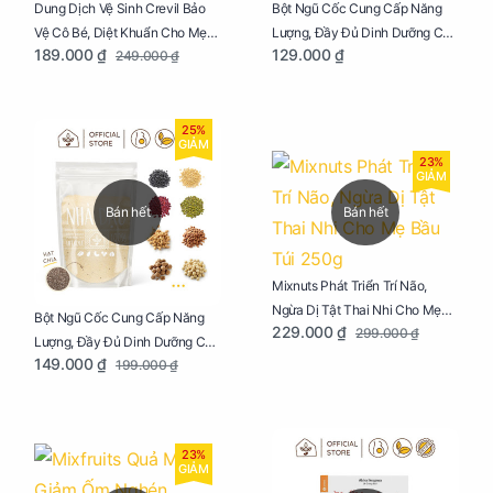
Dung Dịch Vệ Sinh Crevil Bảo
Bột Ngũ Cốc Cung Cấp Năng
Vệ Cô Bé, Diệt Khuẩn Cho Mẹ
Lượng, Đầy Đủ Dinh Dưỡng Cho
189.000 ₫
129.000 ₫
249.000 ₫
Bầu Chai 100ml
Mẹ Bầu Hũ 250g
25%
GIẢM
23%
GIẢM
Bán hết
Bán hết
Mixnuts Phát Triển Trí Não,
Ngừa Dị Tật Thai Nhi Cho Mẹ
Bột Ngũ Cốc Cung Cấp Năng
229.000 ₫
299.000 ₫
Bầu Túi 250g
Lượng, Đầy Đủ Dinh Dưỡng Cho
149.000 ₫
199.000 ₫
Mẹ Bầu Túi 250g
23%
GIẢM