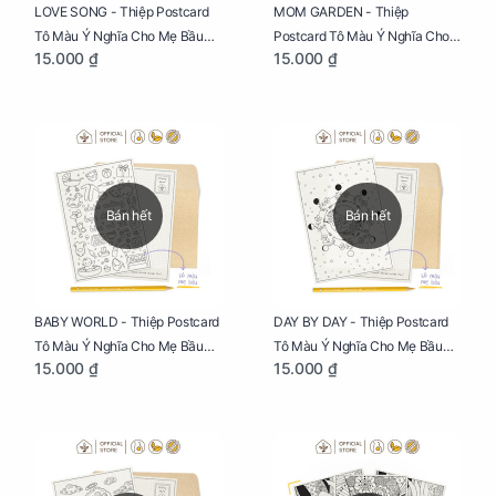
LOVE SONG - Thiệp Postcard
MOM GARDEN - Thiệp
Tô Màu Ý Nghĩa Cho Mẹ Bầu
Postcard Tô Màu Ý Nghĩa Cho
15.000 ₫
15.000 ₫
Sáng Tạo, Thư Giãn Và Hạnh
Mẹ Bầu Sáng Tạo, Thư Giãn Và
Phúc
Hạnh Phúc
Bán hết
Bán hết
BABY WORLD - Thiệp Postcard
DAY BY DAY - Thiệp Postcard
Tô Màu Ý Nghĩa Cho Mẹ Bầu
Tô Màu Ý Nghĩa Cho Mẹ Bầu
15.000 ₫
15.000 ₫
Sáng Tạo, Thư Giãn Và Hạnh
Sáng Tạo, Thư Giãn Và Hạnh
Phúc
Phúc