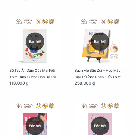
Bán hết
Bán hết
Sổ Tay Ăn Dặm Của Mẹ: Kiến
Sách Mẹ Bầu Zui + Hộp Màu:
Thức Dinh Dưỡng Cho Bé Trong
Giải Trí Lồng Ghép Kiến Thức Và
118.000 ₫
258.000 ₫
Tuổi Ăn Dặm
Lời Khuyên Mang Thai Bổ Ích
Bán hết
Bán hết