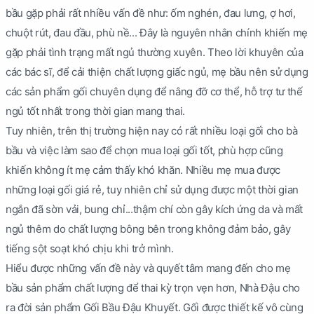
bầu gặp phải rất nhiều vấn đề như: ốm nghén, đau lưng, ợ hơi,
chuột rút, đau đầu, phù nề... Đây là nguyên nhân chính khiến mẹ
gặp phải tình trạng mất ngủ thường xuyên. Theo lời khuyên của
các bác sĩ, để cải thiện chất lượng giấc ngủ, mẹ bầu nên sử dụng
các sản phẩm gối chuyên dụng để nâng đỡ cơ thể, hỗ trợ tư thế
ngủ tốt nhất trong thời gian mang thai.
Tuy nhiên, trên thị trường hiện nay có rất nhiều loại gối cho bà
bầu và việc làm sao để chọn mua loại gối tốt, phù hợp cũng
khiến không ít mẹ cảm thấy khó khăn. Nhiều mẹ mua được
những loại gối giá rẻ, tuy nhiên chỉ sử dụng được một thời gian
ngắn đã sờn vải, bung chỉ...thậm chí còn gây kích ứng da và mất
ngủ thêm do chất lượng bông bên trong không đảm bảo, gây
tiếng sột soạt khó chịu khi trở mình.
Hiểu được những vấn đề này và quyết tâm mang đến cho mẹ
bầu sản phẩm chất lượng để thai kỳ trọn vẹn hơn, Nhà Đậu cho
ra đời sản phẩm Gối Bầu Đậu Khuyết. Gối được thiết kế vô cùng