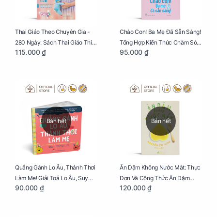
Thai Giáo Theo Chuyên Gia -
Chào Con! Ba Mẹ Đã Sẵn Sàng!
280 Ngày: Sách Thai Giáo Thiết
Tổng Hợp Kiến Thức Chăm Sóc
115.000 ₫
95.000 ₫
Thực Nhất Cho Mẹ Bầu
Trẻ Sơ Sinh
Bán hết
Bán hết
Quẳng Gánh Lo Âu, Thảnh Thơi
Ăn Dặm Không Nước Mắt: Thực
Làm Mẹ! Giải Toả Lo Âu, Suy
Đơn Và Công Thức Ăn Dặm
90.000 ₫
120.000 ₫
Nghĩ Tiêu Cực Cho Mẹ
Kiểu Nhật