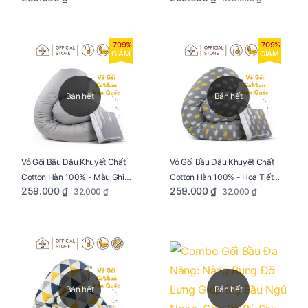
Ngon
-709%
-709%
GIẢM
GIẢM
Bán hết
Bán hết
Vỏ Gối Bầu Đậu Khuyết Chất
Vỏ Gối Bầu Đậu Khuyết Chất
Cotton Hàn 100% - Màu Ghi
Cotton Hàn 100% - Hoạ Tiết
259.000 ₫
259.000 ₫
32.000 ₫
32.000 ₫
Xám
Xương Cá
Bán hết
Bán hết