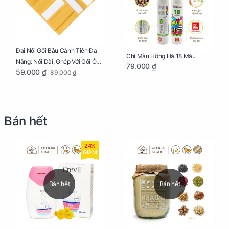
Đai Nối Gối Bầu Cánh Tiên Đa
Chì Màu Hồng Hà 18 Màu
Năng: Nối Dài, Ghép Với Gối Ôm
79.000 ₫
59.000 ₫
89.000 ₫
Dễ Dàng
Bán hết
24%
GIẢM
Bán hết
Bán hết