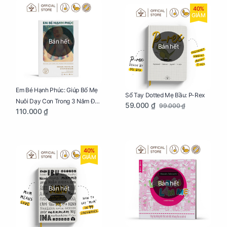
40%
GIẢM
Bán hết
Bán hết
Em Bé Hạnh Phúc: Giúp Bố Mẹ
Sổ Tay Dotted Mẹ Bầu: P-Rex
Nuôi Dạy Con Trong 3 Năm Đầu
59.000 ₫
99.000 ₫
110.000 ₫
Đời
40%
GIẢM
Bán hết
Bán hết