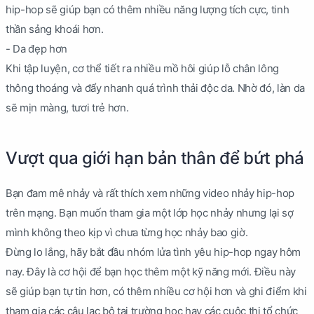
hip-hop sẽ giúp bạn có thêm nhiều năng lượng tích cực, tinh
thần sảng khoái hơn.
- Da đẹp hơn
Khi tập luyện, cơ thể tiết ra nhiều mồ hôi giúp lỗ chân lông
thông thoáng và đẩy nhanh quá trình thải độc da. Nhờ đó, làn da
sẽ mịn màng, tươi trẻ hơn.
Vượt qua giới hạn bản thân để bứt phá
Bạn đam mê nhảy và rất thích xem những video nhảy hip-hop
trên mạng. Bạn muốn tham gia một lớp học nhảy nhưng lại sợ
mình không theo kịp vì chưa từng học nhảy bao giờ.
Đừng lo lắng, hãy bắt đầu nhóm lửa tình yêu hip-hop ngay hôm
nay. Đây là cơ hội để bạn học thêm một kỹ năng mới. Điều này
sẽ giúp bạn tự tin hơn, có thêm nhiều cơ hội hơn và ghi điểm khi
tham gia các câu lạc bộ tại trường học hay các cuộc thi tổ chức