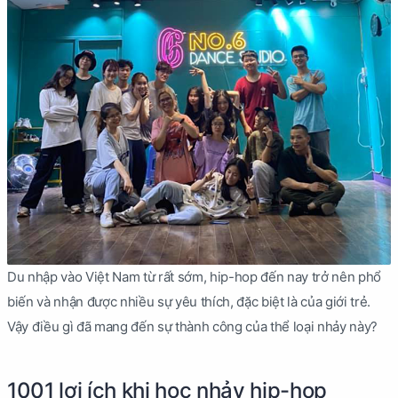
Du nhập vào Việt Nam từ rất sớm, hip-hop đến nay trở nên phổ
biến và nhận được nhiều sự yêu thích, đặc biệt là của giới trẻ.
Vậy điều gì đã mang đến sự thành công của thể loại nhảy này?
1001 lợi ích khi học nhảy hip-hop