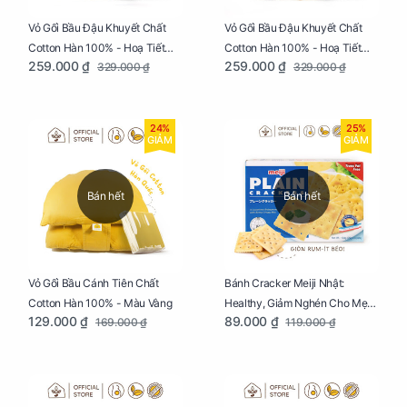
Vỏ Gối Bầu Đậu Khuyết Chất
Vỏ Gối Bầu Đậu Khuyết Chất
Cotton Hàn 100% - Hoạ Tiết
Cotton Hàn 100% - Hoạ Tiết
259.000 ₫
259.000 ₫
329.000 ₫
329.000 ₫
Thông Lạnh
Ziczac
24%
25%
GIẢM
GIẢM
Bán hết
Bán hết
Vỏ Gối Bầu Cánh Tiên Chất
Bánh Cracker Meiji Nhật:
Cotton Hàn 100% - Màu Vàng
Healthy, Giảm Nghén Cho Mẹ
129.000 ₫
89.000 ₫
169.000 ₫
119.000 ₫
Bầu Hộp 104g