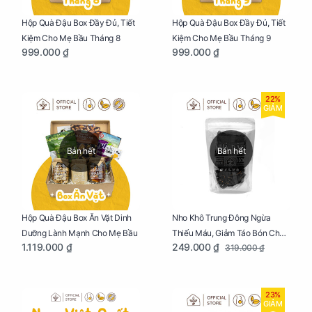
Hộp Quà Đậu Box Đầy Đủ, Tiết
Hộp Quà Đậu Box Đầy Đủ, Tiết
Kiệm Cho Mẹ Bầu Tháng 8
Kiệm Cho Mẹ Bầu Tháng 9
999.000 ₫
999.000 ₫
22%
GIẢM
Bán hết
Bán hết
Nho Khô Trung Đông Ngừa
Hộp Quà Đậu Box Ăn Vặt Dinh
Thiếu Máu, Giảm Táo Bón Cho
Dưỡng Lành Mạnh Cho Mẹ Bầu
249.000 ₫
1.119.000 ₫
319.000 ₫
Mẹ Bầu Túi 250g
23%
GIẢM