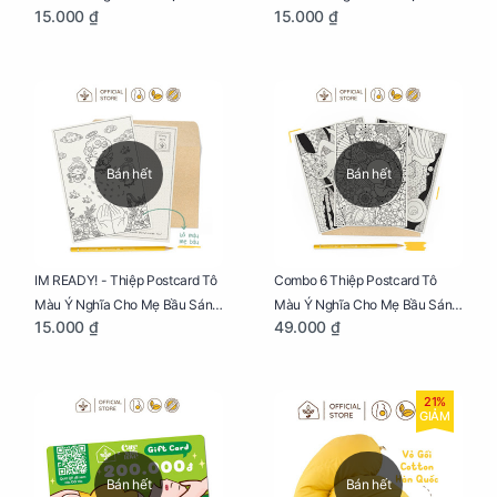
15.000 ₫
15.000 ₫
Sáng Tạo, Thư Giãn Và Hạnh
Sáng Tạo, Thư Giãn Và Hạnh
Phúc
Phúc
Bán hết
Bán hết
IM READY! - Thiệp Postcard Tô
Combo 6 Thiệp Postcard Tô
Màu Ý Nghĩa Cho Mẹ Bầu Sáng
Màu Ý Nghĩa Cho Mẹ Bầu Sáng
15.000 ₫
49.000 ₫
Tạo, Thư Giãn Và Hạnh Phúc
Tạo, Thư Giãn Và Hạnh Phúc
21%
GIẢM
Bán hết
Bán hết