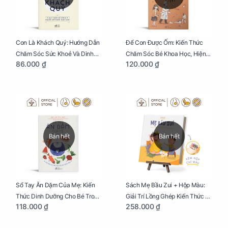
Con Là Khách Quý: Hướng Dẫn
Để Con Được Ốm: Kiến Thức
Chăm Sóc Sức Khoẻ Và Dinh
Chăm Sóc Bé Khoa Học, Hiện
86.000 ₫
120.000 ₫
Dưỡng Cho Bé
Đại
Bán hết
Bán hết
Sổ Tay Ăn Dặm Của Mẹ: Kiến
Sách Mẹ Bầu Zui + Hộp Màu:
Thức Dinh Dưỡng Cho Bé Trong
Giải Trí Lồng Ghép Kiến Thức Và
118.000 ₫
258.000 ₫
Tuổi Ăn Dặm
Lời Khuyên Mang Thai Bổ Ích