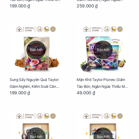
199.000 ₫
259.000 ₫
Cho Mẹ Bầu Túi 250g
Thiếu Máu Cho Mẹ Bầu Túi
250g
Bán hết
Bán hết
Sung Sấy Nguyên Quả Taylor:
Mận Khô Taylor Prunes: Giảm
Giảm Nghén, Kiểm Soát Cân
Táo Bón, Ngăn Ngừa Thiếu Máu
199.000 ₫
49.000 ₫
Nặng Cho Mẹ Bầu Túi 190g
Cho Mẹ Bầu Túi 50g
Bán hết
Bán hết