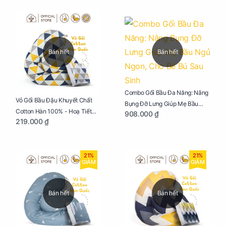
Bán hết
Bán hết
Combo Gối Bầu Đa Năng: Nâng
Vỏ Gối Bầu Đậu Khuyết Chất
Bụng Đỡ Lưng Giúp Mẹ Bầu
Cotton Hàn 100% - Hoạ Tiết
908.000 ₫
Ngủ Ngon, Cho Bé Bú Sau Sinh
219.000 ₫
Tam Giác
21%
21%
GIẢM
GIẢM
Bán hết
Bán hết