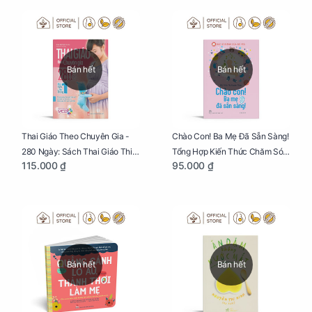
Bán hết
Bán hết
Thai Giáo Theo Chuyên Gia -
Chào Con! Ba Mẹ Đã Sẵn Sàng!
280 Ngày: Sách Thai Giáo Thiết
Tổng Hợp Kiến Thức Chăm Sóc
115.000 ₫
95.000 ₫
Thực Nhất Cho Mẹ Bầu
Trẻ Sơ Sinh
Bán hết
Bán hết