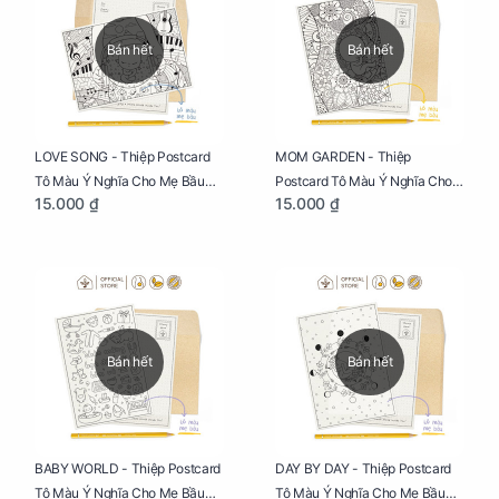
Bán hết
Bán hết
LOVE SONG - Thiệp Postcard
MOM GARDEN - Thiệp
Tô Màu Ý Nghĩa Cho Mẹ Bầu
Postcard Tô Màu Ý Nghĩa Cho
15.000 ₫
15.000 ₫
Sáng Tạo, Thư Giãn Và Hạnh
Mẹ Bầu Sáng Tạo, Thư Giãn Và
Phúc
Hạnh Phúc
Bán hết
Bán hết
BABY WORLD - Thiệp Postcard
DAY BY DAY - Thiệp Postcard
Tô Màu Ý Nghĩa Cho Mẹ Bầu
Tô Màu Ý Nghĩa Cho Mẹ Bầu