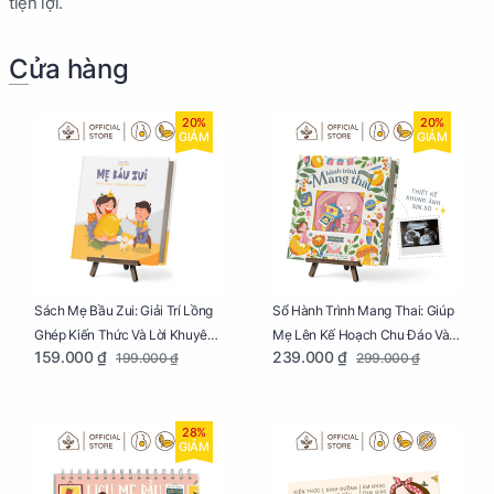
tiện lợi.
Cửa hàng
20%
20%
GIẢM
GIẢM
Sách Mẹ Bầu Zui: Giải Trí Lồng
Sổ Hành Trình Mang Thai: Giúp
Ghép Kiến Thức Và Lời Khuyên
Mẹ Lên Kế Hoạch Chu Đáo Và
159.000 ₫
239.000 ₫
199.000 ₫
299.000 ₫
Mang Thai Bổ Ích
Lưu Giữ Kỷ Niệm Mang Thai
28%
GIẢM