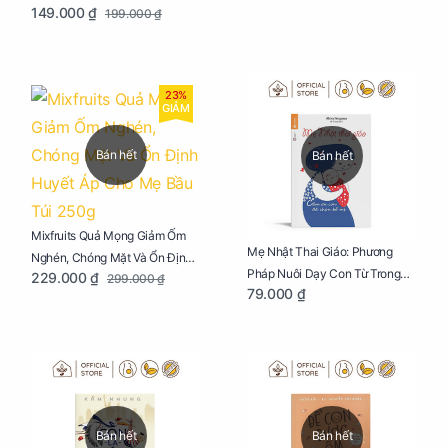
149.000 ₫
199.000 ₫
Mẹ Bầu Túi 250g
23%
GIẢM
Bán hết
Bán hết
Mixfruits Quả Mọng Giảm Ốm
Mẹ Nhật Thai Giáo: Phương
Nghén, Chóng Mặt Và Ổn Định
Pháp Nuôi Dạy Con Từ Trong
229.000 ₫
299.000 ₫
Huyết Áp Cho Mẹ Bầu Túi 250g
79.000 ₫
Bụng Mẹ
Bán hết
Bán hết