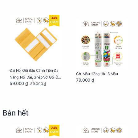
34%
GIẢM
Đai Nối Gối Bầu Cánh Tiên Đa
Chì Màu Hồng Hà 18 Màu
Năng: Nối Dài, Ghép Với Gối Ôm
79.000 ₫
59.000 ₫
89.000 ₫
Dễ Dàng
Bán hết
24%
GIẢM