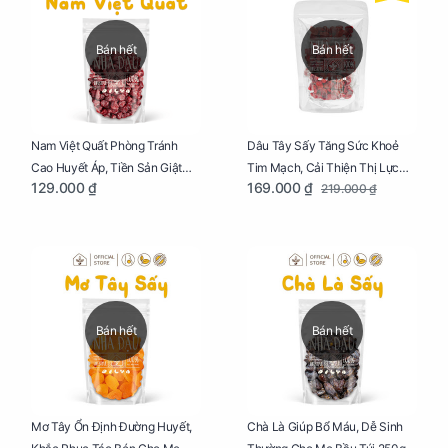
Bán hết
Bán hết
Dâu Tây Sấy Tăng Sức Khoẻ
Nam Việt Quất Phòng Tránh
Tim Mạch, Cải Thiện Thị Lực
Cao Huyết Áp, Tiền Sản Giật
169.000 ₫
129.000 ₫
219.000 ₫
Cho Mẹ Bầu Túi 250g
Cho Mẹ Bầu Túi 250g
Bán hết
Bán hết
Mơ Tây Ổn Định Đường Huyết,
Chà Là Giúp Bổ Máu, Dễ Sinh