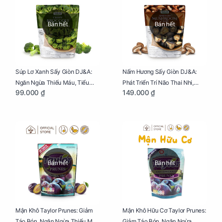
Bán hết
Bán hết
Súp Lơ Xanh Sấy Giòn DJ&A:
Nấm Hương Sấy Giòn DJ&A:
Ngăn Ngừa Thiếu Máu, Tiểu
Phát Triển Trí Não Thai Nhi,
99.000 ₫
149.000 ₫
Đường, Dị Tật Thai Nhi Túi 25g
Giảm Mệt Mỏi Cho Mẹ Bầu Túi
65g
Bán hết
Bán hết
Mận Khô Taylor Prunes: Giảm
Mận Khô Hữu Cơ Taylor Prunes:
Táo Bón, Ngăn Ngừa Thiếu Máu
Giảm Táo Bón, Ngăn Ngừa