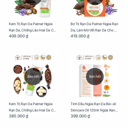
Kem Trị Rạn Da Palmer Ngừa
Bơ Trị Rạn Da Palmer Ngừa Rạn
Rạn Da, Chống Lão Hoá Da Cho
Da, Làm Mờ Vết Rạn Da Cho Mẹ
409.000 ₫
419.000 ₫
Mẹ Bầu Chai 250ml
Bầu Hũ 125g
Bán hết
Bán hết
Kem Trị Rạn Da Palmer Ngừa
Tinh Dầu Ngừa Rạn Da Bio-oil
Rạn Da, Chống Lão Hoá Da Cho
Skincare Oil 125ml: Ngừa Rạn
385.000 ₫
399.000 ₫
Mẹ Bầu Tuýp 125g
Da, Chăm Sóc Da Toàn Diện
Cho Mẹ Bầu