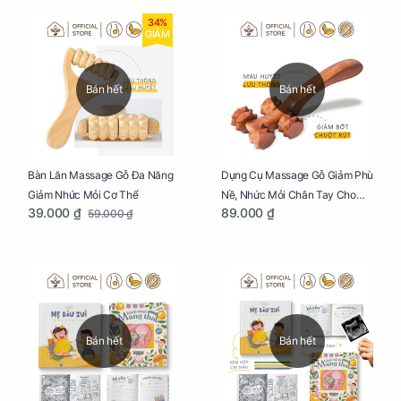
34%
GIẢM
Bán hết
Bán hết
Bàn Lăn Massage Gỗ Đa Năng
Dụng Cụ Massage Gỗ Giảm Phù
Giảm Nhức Mỏi Cơ Thể
Nề, Nhức Mỏi Chân Tay Cho
39.000 ₫
89.000 ₫
59.000 ₫
Mẹ Bầu
Bán hết
Bán hết