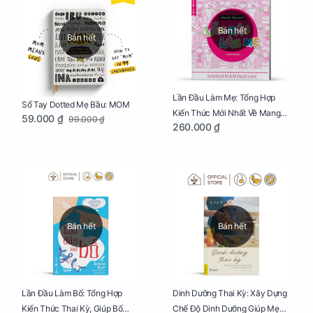
Bán hết
Bán hết
Lần Đầu Làm Mẹ: Tổng Hợp
Sổ Tay Dotted Mẹ Bầu: MOM
Kiến Thức Mới Nhất Về Mang
59.000 ₫
99.000 ₫
260.000 ₫
Thai Và Sinh Nở Cho Mẹ Bầu
Bán hết
Bán hết
Lần Đầu Làm Bố: Tổng Hợp
Dinh Dưỡng Thai Kỳ: Xây Dựng
Kiến Thức Thai Kỳ, Giúp Bố
Chế Độ Dinh Dưỡng Giúp Mẹ