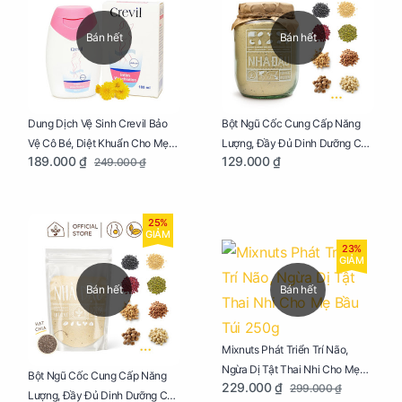
Bán hết
Bán hết
Dung Dịch Vệ Sinh Crevil Bảo
Bột Ngũ Cốc Cung Cấp Năng
Vệ Cô Bé, Diệt Khuẩn Cho Mẹ
Lượng, Đầy Đủ Dinh Dưỡng Cho
189.000 ₫
129.000 ₫
249.000 ₫
Bầu Chai 100ml
Mẹ Bầu Hũ 250g
25%
GIẢM
23%
GIẢM
Bán hết
Bán hết
Mixnuts Phát Triển Trí Não,
Ngừa Dị Tật Thai Nhi Cho Mẹ
Bột Ngũ Cốc Cung Cấp Năng
229.000 ₫
299.000 ₫
Bầu Túi 250g
Lượng, Đầy Đủ Dinh Dưỡng Cho