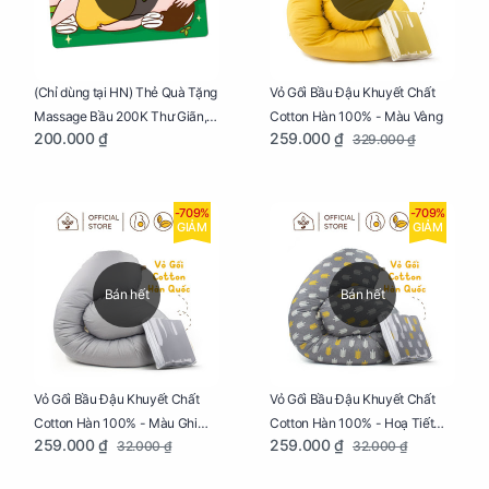
Vỏ Gối Bầu Đậu Khuyết Chất
(Chỉ dùng tại HN) Thẻ Quà Tặng
Cotton Hàn 100% - Màu Vàng
Massage Bầu 200K Thư Giãn,
259.000 ₫
200.000 ₫
329.000 ₫
Tăng Tuần Hoàn Máu, Ngủ
Ngon
-709%
-709%
GIẢM
GIẢM
Bán hết
Bán hết
Vỏ Gối Bầu Đậu Khuyết Chất
Vỏ Gối Bầu Đậu Khuyết Chất
Cotton Hàn 100% - Màu Ghi
Cotton Hàn 100% - Hoạ Tiết
259.000 ₫
259.000 ₫
32.000 ₫
32.000 ₫
Xám
Xương Cá