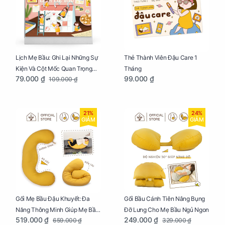
Lịch Mẹ Bầu: Ghi Lại Những Sự
Thẻ Thành Viên Đậu Care 1
Kiện Và Cột Mốc Quan Trọng
Tháng
79.000 ₫
99.000 ₫
109.000 ₫
Của Mẹ Và Bé
21%
24%
GIẢM
GIẢM
Gối Mẹ Bầu Đậu Khuyết: Đa
Gối Bầu Cánh Tiên Nâng Bụng
Năng Thông Minh Giúp Mẹ Bầu
Đỡ Lưng Cho Mẹ Bầu Ngủ Ngon
519.000 ₫
249.000 ₫
659.000 ₫
329.000 ₫
Ngủ Ngon, Cho Bé Bú Sau Sinh