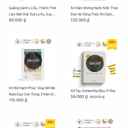
Quẳng Gánh Lo Âu, Thảnh Thơi
Ăn Dặm Không Nước Mắt: Thực
Làm Mẹ! Giải Toả Lo Âu, Suy
Đơn Và Công Thức Ăn Dặm
90.000 ₫
120.000 ₫
Nghĩ Tiêu Cực Cho Mẹ
Kiểu Nhật
40%
GIẢM
Bán hết
Bán hết
Em Bé Hạnh Phúc: Giúp Bố Mẹ
Sổ Tay Dotted Mẹ Bầu: P-Rex
Nuôi Dạy Con Trong 3 Năm Đầu
59.000 ₫
99.000 ₫
110.000 ₫
Đời
40%
GIẢM