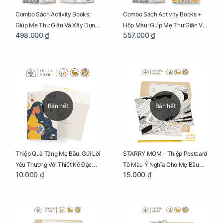
Combo Sách Activity Books:
Combo Sách Activity Books +
Giúp Mẹ Thư Giãn Và Xây Dựng
Hộp Màu: Giúp Mẹ Thư Giãn Và
498.000 ₫
557.000 ₫
Thai Kỳ Chu Đáo
Xây Dựng Thai Kỳ Chu Đáo
Bán hết
Bán hết
Thiệp Quà Tặng Mẹ Bầu: Gửi Lời
STARRY MOM - Thiệp Postcard
Yêu Thương Với Thiết Kế Đặc
Tô Màu Ý Nghĩa Cho Mẹ Bầu
10.000 ₫
15.000 ₫
Biệt Dành Riêng Cho Mẹ Bầu
Sáng Tạo, Thư Giãn Và Hạnh
Phúc