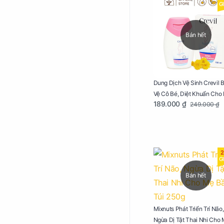
G
Bán hết
Dung Dịch Vệ Sinh Crevil 
Vệ Cô Bé, Diệt Khuẩn Cho
189.000 ₫
249.000 ₫
Bầu Chai 100ml
2
G
Bán hết
Mixnuts Phát Triển Trí Não,
Ngừa Dị Tật Thai Nhi Cho