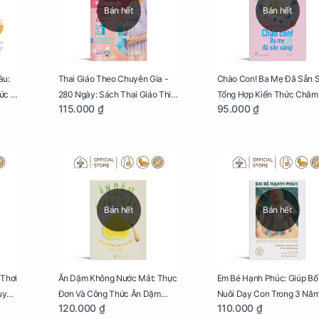
Bán hết
Bán hết
àu:
Thai Giáo Theo Chuyên Gia -
Chào Con! Ba Mẹ Đã Sẵn 
hức Và
280 Ngày: Sách Thai Giáo Thiết
Tổng Hợp Kiến Thức Chăm
115.000 ₫
95.000 ₫
Ích
Thực Nhất Cho Mẹ Bầu
Trẻ Sơ Sinh
Bán hết
Bán hết
 Thơi
Ăn Dặm Không Nước Mắt: Thực
Em Bé Hạnh Phúc: Giúp B
uy
Đơn Và Công Thức Ăn Dặm
Nuôi Dạy Con Trong 3 Nă
120.000 ₫
110.000 ₫
Kiểu Nhật
Đời