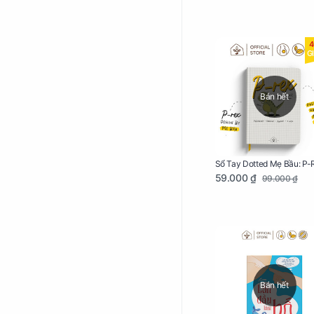
4
G
Bán hết
Sổ Tay Dotted Mẹ Bầu: P-
59.000 ₫
99.000 ₫
Bán hết