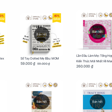
0%
40%
IẢM
GIẢM
Bán hết
Bán hết
Lần Đầu Làm Mẹ: Tổng Hợ
Rex
Sổ Tay Dotted Mẹ Bầu: MOM
Kiến Thức Mới Nhất Về Ma
59.000 ₫
99.000 ₫
260.000 ₫
Thai Và Sinh Nở Cho Mẹ B
Bán hết
Bán hết