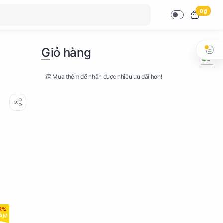
0 ₫
Giỏ hàng
👏 Mua thêm để nhận được nhiều ưu đãi hơn!
8%
IẢM