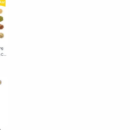
IẢM
ng
g Cho
g