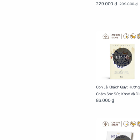
229.000 ₫
299.000 ₫
Bầu Túi 250g
Bán hết
Con Là Khách Quý: Hướng
Chăm Sóc Sức Khoẻ Và Di
86.000 ₫
Dưỡng Cho Bé