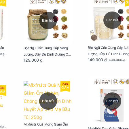
IẢM
G
Bán hết
Bán hết
Bảo
Bột Ngũ Cốc Cung Cấp Nă
Bột Ngũ Cốc Cung Cấp Năng
 Mẹ
Lượng, Đầy Đủ Dinh Dưỡn
Lượng, Đầy Đủ Dinh Dưỡng Cho
149.000 ₫
129.000 ₫
199.000 ₫
Mẹ Bầu Túi 250g
Mẹ Bầu Hũ 250g
23%
GIẢM
3%
IẢM
Bán hết
Bán hết
Mixfruits Quả Mọng Giảm Ốm
 Mẹ
Mẹ Nhật Thai Giáo: Phươn