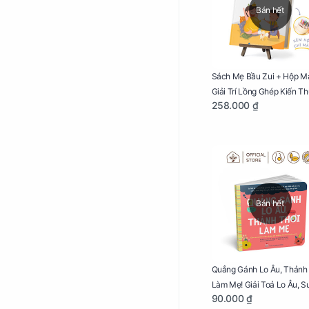
Bán hết
Sách Mẹ Bầu Zui + Hộp M
Giải Trí Lồng Ghép Kiến T
258.000 ₫
Lời Khuyên Mang Thai Bổ 
Bán hết
Quẳng Gánh Lo Âu, Thảnh
Làm Mẹ! Giải Toả Lo Âu, S
90.000 ₫
Nghĩ Tiêu Cực Cho Mẹ