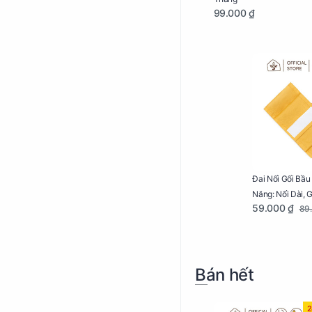
99.000 ₫
Đai Nối Gối Bầu
Năng: Nối Dài, 
59.000 ₫
89
Dễ Dàng
Bán hết
2