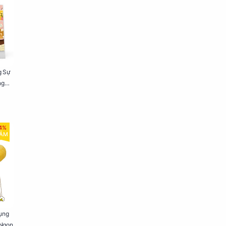
g Sự
ng
4%
IẢM
ụng
 Ngon