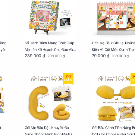
Lồng
Sổ Hành Trình Mang Thai: Giúp
Lịch Mẹ Bầu: Ghi Lại Nhữn
uyên
Mẹ Lên Kế Hoạch Chu Đáo Và
Kiện Và Cột Mốc Quan Trọ
239.000 ₫
79.000 ₫
299.000 ₫
109.000 ₫
Lưu Giữ Kỷ Niệm Mang Thai
Của Mẹ Và Bé
21%
2
GIẢM
G
Gối Mẹ Bầu Đậu Khuyết: Đa
Gối Bầu Cánh Tiên Nâng B
1
Năng Thông Minh Giúp Mẹ Bầu
Đỡ Lưng Cho Mẹ Bầu Ngủ