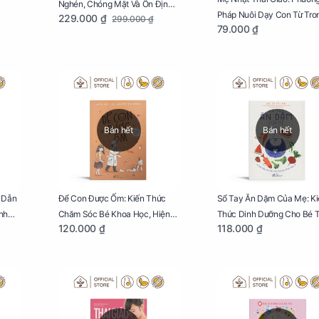
Nghén, Chóng Mặt Và Ổn Định
Pháp Nuôi Dạy Con Từ Tro
229.000 ₫
299.000 ₫
Huyết Áp Cho Mẹ Bầu Túi 250g
79.000 ₫
Bụng Mẹ
Bán hết
Bán hết
 Dẫn
Để Con Được Ốm: Kiến Thức
Sổ Tay Ăn Dặm Của Mẹ: Ki
nh
Chăm Sóc Bé Khoa Học, Hiện
Thức Dinh Dưỡng Cho Bé 
120.000 ₫
118.000 ₫
Đại
Tuổi Ăn Dặm