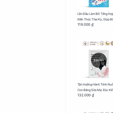
Lần Đầu Làm Bố: Tổng Hợ
Kiến Thức Thai Kỳ, Giúp B
119.000 ₫
Thấu Hiểu Hơn Về Mẹ Bầu
Quá Trình Phát Triển Của 
Yêu
Bán hết
Tận Hưởng Hành Trình Nuô
Con Bằng Sữa Mẹ: Đúc Kế
132.000 ₫
Những Kiến Thức Quý Báu
Sữa Mẹ, Giúp Các Bà Mẹ T
Thực Hiện Thiên Chức Củ
Mình Trong Hành Trình Nu