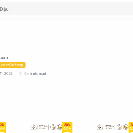
 về chủ đề này
0 minute read
0%
20%
2
IẢM
GIẢM
G