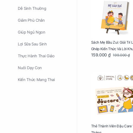
Dễ Sinh Thường
Giảm Phù Chân
Giúp Ngủ Ngon
Sách Mẹ Bầu Zui: Giải Trí 
Lợi Sữa Sau Sinh
Ghép Kiến Thức Và Lời Kh
159.000 ₫
199.000 ₫
Mang Thai Bổ Ích
Thực Hành Thai Giáo
Nuôi Dạy Con
Kiến Thức Mang Thai
Thẻ Thành Viên Đậu Care 
Tháng