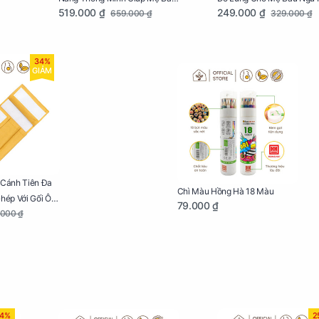
519.000 ₫
249.000 ₫
659.000 ₫
329.000 ₫
Ngủ Ngon, Cho Bé Bú Sau Sinh
34%
GIẢM
 Cánh Tiên Đa
Chì Màu Hồng Hà 18 Màu
Ghép Với Gối Ôm
79.000 ₫
.000 ₫
4%
2