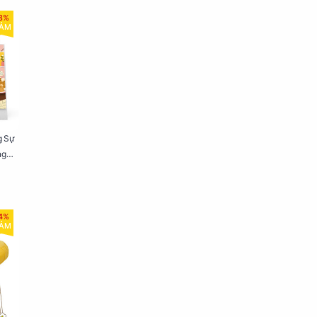
8%
IẢM
g Sự
ng
4%
IẢM