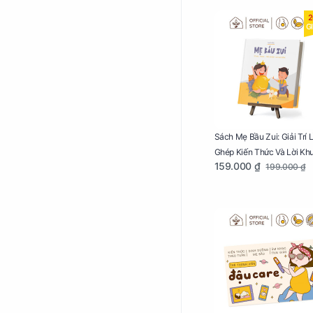
2
G
Sách Mẹ Bầu Zui: Giải Trí 
Ghép Kiến Thức Và Lời Kh
159.000 ₫
199.000 ₫
Mang Thai Bổ Ích