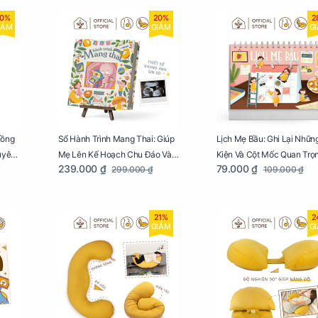
0%
20%
2
IẢM
GIẢM
G
Lồng
Sổ Hành Trình Mang Thai: Giúp
Lịch Mẹ Bầu: Ghi Lại Nhữn
uyên
Mẹ Lên Kế Hoạch Chu Đáo Và
Kiện Và Cột Mốc Quan Trọ
239.000 ₫
79.000 ₫
299.000 ₫
109.000 ₫
Lưu Giữ Kỷ Niệm Mang Thai
Của Mẹ Và Bé
21%
2
GIẢM
G