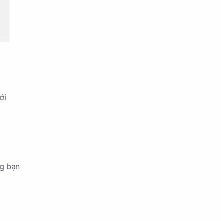
ới
ng bạn