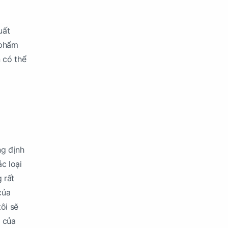
uất
 phẩm
 có thể
ng định
c loại
 rất
của
ôi sẽ
 của