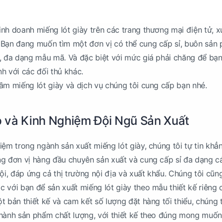
nh doanh miếng lót giày trên các trang thương mại điện tử, x
 Bạn đang muốn tìm một đơn vị có thể cung cấp sỉ, buôn sản
, đa dạng mẫu mã. Và đặc biệt với mức giá phải chăng để bạn
nh với các đối thủ khác.
ầm miếng lót giày và dịch vụ chúng tôi cung cấp bạn nhé.
 và Kinh Nghiệm Đội Ngũ Sản Xuất
iệm trong ngành sản xuất miếng lót giày, chúng tôi tự tin khẳ
g đơn vị hàng đầu chuyên sản xuất và cung cấp sỉ đa dạng cá
ội, đáp ứng cả thị trường nội địa và xuất khẩu. Chúng tôi cũng
 với bạn để sản xuất miếng lót giày theo mẫu thiết kế riêng 
t bản thiết kế và cam kết số lượng đặt hàng tối thiểu, chúng t
thành sản phẩm chất lượng, với thiết kế theo đúng mong muốn