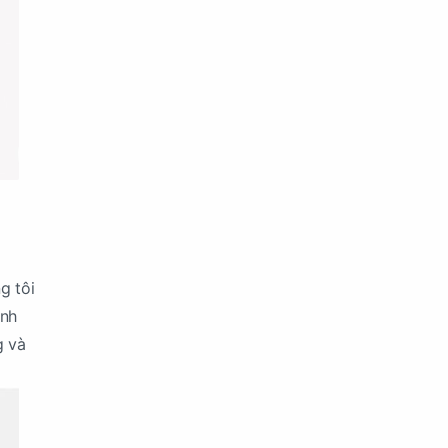
g tôi
anh
g và