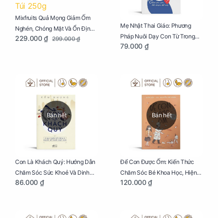
Mixfruits Quả Mọng Giảm Ốm
Mẹ Nhật Thai Giáo: Phương
Nghén, Chóng Mặt Và Ổn Định
Pháp Nuôi Dạy Con Từ Trong
229.000 ₫
299.000 ₫
Huyết Áp Cho Mẹ Bầu Túi 250g
79.000 ₫
Bụng Mẹ
Bán hết
Bán hết
Con Là Khách Quý: Hướng Dẫn
Để Con Được Ốm: Kiến Thức
Chăm Sóc Sức Khoẻ Và Dinh
Chăm Sóc Bé Khoa Học, Hiện
86.000 ₫
120.000 ₫
Dưỡng Cho Bé
Đại