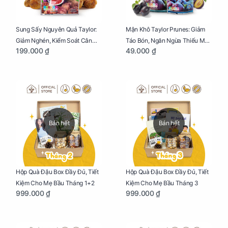
Sung Sấy Nguyên Quả Taylor:
Mận Khô Taylor Prunes: Giảm
Giảm Nghén, Kiểm Soát Cân
Táo Bón, Ngăn Ngừa Thiếu Máu
199.000 ₫
49.000 ₫
Nặng Cho Mẹ Bầu Túi 190g
Cho Mẹ Bầu Túi 50g
Bán hết
Bán hết
Hộp Quà Đậu Box Đầy Đủ, Tiết
Hộp Quà Đậu Box Đầy Đủ, Tiết
Kiệm Cho Mẹ Bầu Tháng 1+2
Kiệm Cho Mẹ Bầu Tháng 3
999.000 ₫
999.000 ₫