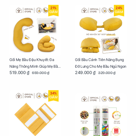
21%
24%
GIẢM
GIẢM
Gối Mẹ Bầu Đậu Khuyết: Đa
Gối Bầu Cánh Tiên Nâng Bụng
Năng Thông Minh Giúp Mẹ Bầu
Đỡ Lưng Cho Mẹ Bầu Ngủ Ngon
519.000 ₫
249.000 ₫
659.000 ₫
329.000 ₫
Ngủ Ngon, Cho Bé Bú Sau Sinh
34%
GIẢM