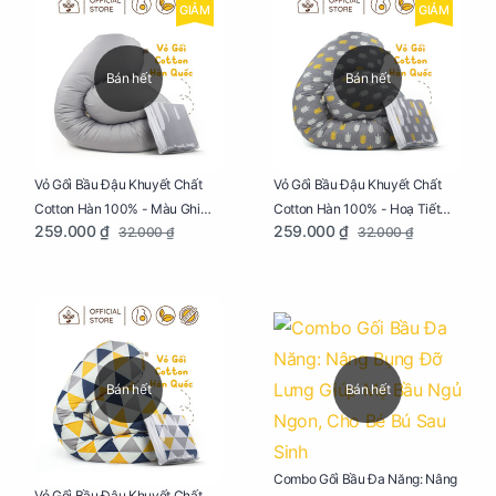
GIẢM
GIẢM
Bán hết
Bán hết
Vỏ Gối Bầu Đậu Khuyết Chất
Vỏ Gối Bầu Đậu Khuyết Chất
Cotton Hàn 100% - Màu Ghi
Cotton Hàn 100% - Hoạ Tiết
259.000 ₫
259.000 ₫
32.000 ₫
32.000 ₫
Xám
Xương Cá
Bán hết
Bán hết
Combo Gối Bầu Đa Năng: Nâng
Vỏ Gối Bầu Đậu Khuyết Chất