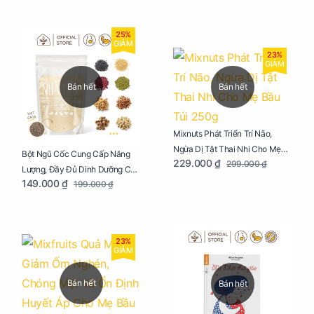
25%
GIẢM
23%
GIẢM
Bán hết
Bán hết
Mixnuts Phát Triển Trí Não,
Ngừa Dị Tật Thai Nhi Cho Mẹ
Bột Ngũ Cốc Cung Cấp Năng
229.000 ₫
299.000 ₫
Bầu Túi 250g
Lượng, Đầy Đủ Dinh Dưỡng Cho
149.000 ₫
199.000 ₫
Mẹ Bầu Túi 250g
23%
GIẢM
Bán hết
Bán hết