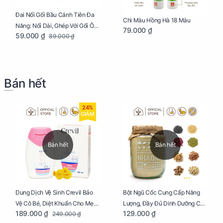
Đai Nối Gối Bầu Cánh Tiên Đa
Chì Màu Hồng Hà 18 Màu
Năng: Nối Dài, Ghép Với Gối Ôm
79.000 ₫
59.000 ₫
89.000 ₫
Dễ Dàng
Bán hết
24%
GIẢM
Bán hết
Bán hết
Dung Dịch Vệ Sinh Crevil Bảo
Bột Ngũ Cốc Cung Cấp Năng
Vệ Cô Bé, Diệt Khuẩn Cho Mẹ
Lượng, Đầy Đủ Dinh Dưỡng Cho
189.000 ₫
129.000 ₫
249.000 ₫
Bầu Chai 100ml
Mẹ Bầu Hũ 250g