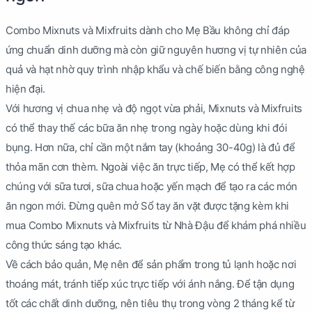
Combo Mixnuts và Mixfruits dành cho Mẹ Bầu không chỉ đáp
ứng chuẩn dinh dưỡng mà còn giữ nguyên hương vị tự nhiên của
quả và hạt nhờ quy trình nhập khẩu và chế biến bằng công nghệ
hiện đại.
Với hương vị chua nhẹ và độ ngọt vừa phải, Mixnuts và Mixfruits
có thể thay thế các bữa ăn nhẹ trong ngày hoặc dùng khi đói
bụng. Hơn nữa, chỉ cần một nắm tay (khoảng 30-40g) là đủ để
thỏa mãn cơn thèm. Ngoài việc ăn trực tiếp, Mẹ có thể kết hợp
chúng với sữa tươi, sữa chua hoặc yến mạch để tạo ra các món
ăn ngon mới. Đừng quên mở Sổ tay ăn vặt được tặng kèm khi
mua Combo Mixnuts và Mixfruits từ Nhà Đậu để khám phá nhiều
công thức sáng tạo khác.
Về cách bảo quản, Mẹ nên để sản phẩm trong tủ lạnh hoặc nơi
thoáng mát, tránh tiếp xúc trực tiếp với ánh nắng. Để tận dụng
tốt các chất dinh dưỡng, nên tiêu thụ trong vòng 2 tháng kể từ