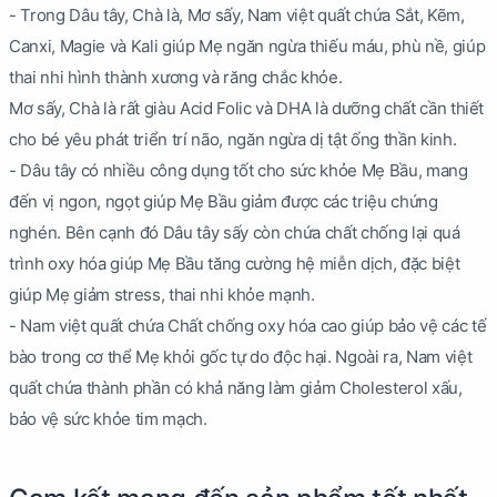
- Trong Dâu tây, Chà là, Mơ sấy, Nam việt quất chứa Sắt, Kẽm,
Canxi, Magie và Kali giúp Mẹ ngăn ngừa thiếu máu, phù nề, giúp
thai nhi hình thành xương và răng chắc khỏe.
Mơ sấy, Chà là rất giàu Acid Folic và DHA là dưỡng chất cần thiết
cho bé yêu phát triển trí não, ngăn ngừa dị tật ống thần kinh.
- Dâu tây có nhiều công dụng tốt cho sức khỏe Mẹ Bầu, mang
đến vị ngon, ngọt giúp Mẹ Bầu giảm được các triệu chứng
nghén. Bên cạnh đó Dâu tây sấy còn chứa chất chống lại quá
trình oxy hóa giúp Mẹ Bầu tăng cường hệ miễn dịch, đặc biệt
giúp Mẹ giảm stress, thai nhi khỏe mạnh.
- Nam việt quất chứa Chất chống oxy hóa cao giúp bảo vệ các tế
bào trong cơ thể Mẹ khỏi gốc tự do độc hại. Ngoài ra, Nam việt
quất chứa thành phần có khả năng làm giảm Cholesterol xấu,
bảo vệ sức khỏe tim mạch.