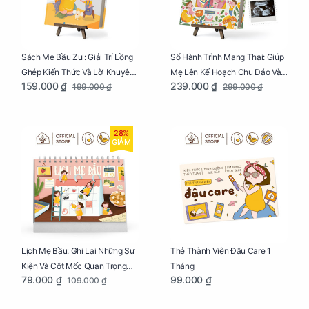
Sách Mẹ Bầu Zui: Giải Trí Lồng
Sổ Hành Trình Mang Thai: Giúp
Ghép Kiến Thức Và Lời Khuyên
Mẹ Lên Kế Hoạch Chu Đáo Và
159.000 ₫
239.000 ₫
199.000 ₫
299.000 ₫
Mang Thai Bổ Ích
Lưu Giữ Kỷ Niệm Mang Thai
28%
GIẢM
Lịch Mẹ Bầu: Ghi Lại Những Sự
Thẻ Thành Viên Đậu Care 1
Kiện Và Cột Mốc Quan Trọng
Tháng
79.000 ₫
99.000 ₫
109.000 ₫
Của Mẹ Và Bé