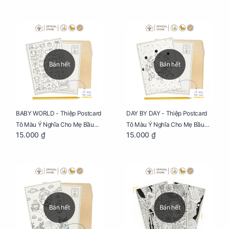
Phúc
Hạnh Phúc
Bán hết
Bán hết
BABY WORLD - Thiệp Postcard
DAY BY DAY - Thiệp Postcard
Tô Màu Ý Nghĩa Cho Mẹ Bầu
Tô Màu Ý Nghĩa Cho Mẹ Bầu
15.000 ₫
15.000 ₫
Sáng Tạo, Thư Giãn Và Hạnh
Sáng Tạo, Thư Giãn Và Hạnh
Phúc
Phúc
Bán hết
Bán hết