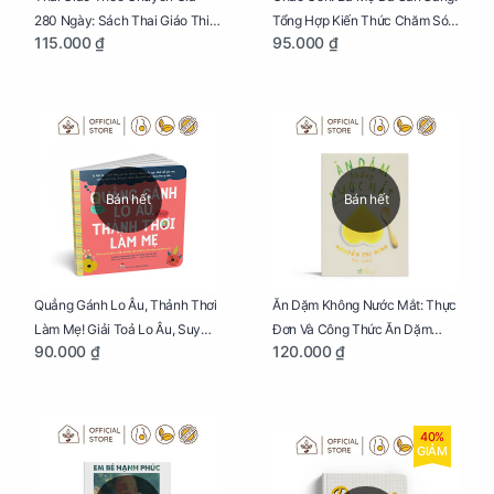
280 Ngày: Sách Thai Giáo Thiết
Tổng Hợp Kiến Thức Chăm Sóc
115.000 ₫
95.000 ₫
Thực Nhất Cho Mẹ Bầu
Trẻ Sơ Sinh
Bán hết
Bán hết
Quẳng Gánh Lo Âu, Thảnh Thơi
Ăn Dặm Không Nước Mắt: Thực
Làm Mẹ! Giải Toả Lo Âu, Suy
Đơn Và Công Thức Ăn Dặm
90.000 ₫
120.000 ₫
Nghĩ Tiêu Cực Cho Mẹ
Kiểu Nhật
40%
GIẢM