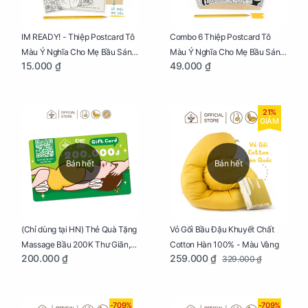
IM READY! - Thiệp Postcard Tô
Combo 6 Thiệp Postcard Tô
Màu Ý Nghĩa Cho Mẹ Bầu Sáng
Màu Ý Nghĩa Cho Mẹ Bầu Sáng
15.000 ₫
49.000 ₫
Tạo, Thư Giãn Và Hạnh Phúc
Tạo, Thư Giãn Và Hạnh Phúc
21%
GIẢM
Bán hết
Bán hết
Vỏ Gối Bầu Đậu Khuyết Chất
(Chỉ dùng tại HN) Thẻ Quà Tặng
Cotton Hàn 100% - Màu Vàng
Massage Bầu 200K Thư Giãn,
259.000 ₫
200.000 ₫
329.000 ₫
Tăng Tuần Hoàn Máu, Ngủ
Ngon
-709%
-709%