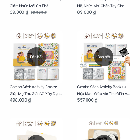
Giảm Nhức Mỏi Cơ Thể
Nề, Nhức Mỏi Chân Tay Cho
39.000 ₫
89.000 ₫
59.000 ₫
Mẹ Bầu
Bán hết
Bán hết
Combo Sách Activity Books:
Combo Sách Activity Books +
Giúp Mẹ Thư Giãn Và Xây Dựng
Hộp Màu: Giúp Mẹ Thư Giãn Và
498.000 ₫
557.000 ₫
Thai Kỳ Chu Đáo
Xây Dựng Thai Kỳ Chu Đáo