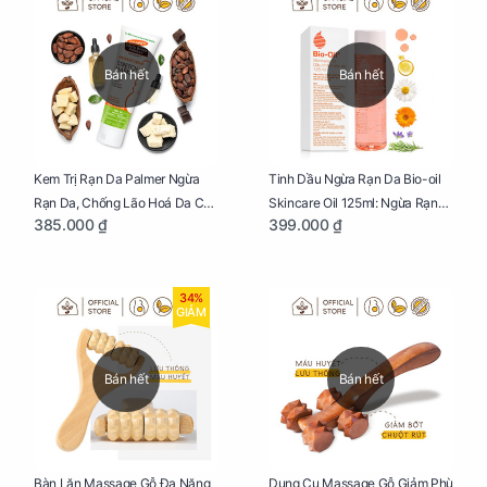
Bán hết
Bán hết
Kem Trị Rạn Da Palmer Ngừa
Tinh Dầu Ngừa Rạn Da Bio-oil
Rạn Da, Chống Lão Hoá Da Cho
Skincare Oil 125ml: Ngừa Rạn
385.000 ₫
399.000 ₫
Mẹ Bầu Tuýp 125g
Da, Chăm Sóc Da Toàn Diện
Cho Mẹ Bầu
34%
GIẢM
Bán hết
Bán hết
Bàn Lăn Massage Gỗ Đa Năng
Dụng Cụ Massage Gỗ Giảm Phù