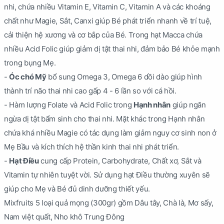
nhi, chứa nhiều Vitamin E, Vitamin C, Vitamin A và các khoáng
chất như Magie, Sắt, Canxi giúp Bé phát triển nhanh về trí tuệ,
cải thiện hệ xương và cơ bắp của Bé. Trong hạt Macca chứa
nhiều Acid Folic giúp giảm dị tật thai nhi, đảm bảo Bé khỏe mạnh
trong bụng Mẹ.
-
Óc chó Mỹ
bổ sung Omega 3, Omega 6 dồi dào giúp hình
thành trí não thai nhi cao gấp 4 - 6 lần so với cá hồi.
- Hàm lượng Folate và Acid Folic trong
Hạnh nhân
giúp ngăn
ngừa dị tật bẩm sinh cho thai nhi. Mặt khác trong Hạnh nhân
chứa khá nhiều Magie có tác dụng làm giảm nguy cơ sinh non ở
Mẹ Bầu và kích thích hệ thần kinh thai nhi phát triển.
-
Hạt Điều
cung cấp Protein, Carbohydrate, Chất xơ, Sắt và
Vitamin tự nhiên tuyệt vời. Sử dụng hạt Điều thường xuyên sẽ
giúp cho Mẹ và Bé đủ dinh dưỡng thiết yếu.
Mixfruits 5 loại quả mọng (300gr) gồm Dâu tây, Chà là, Mơ sấy,
Nam việt quất, Nho khô Trung Đông