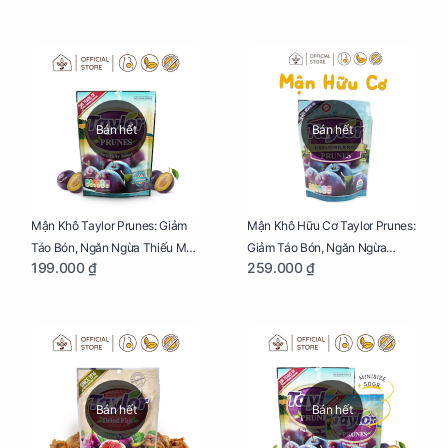
65g
Bán hết
Bán hết
Mận Khô Taylor Prunes: Giảm
Mận Khô Hữu Cơ Taylor Prunes:
Táo Bón, Ngăn Ngừa Thiếu Máu
Giảm Táo Bón, Ngăn Ngừa
199.000 ₫
259.000 ₫
Cho Mẹ Bầu Túi 250g
Thiếu Máu Cho Mẹ Bầu Túi
250g
Bán hết
Bán hết