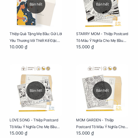
Bán hết
Bán hết
Thiệp Quà Tặng Mẹ Bầu: Gửi Lời
STARRY MOM - Thiệp Postcard
Yêu Thương Với Thiết Kế Đặc
Tô Màu Ý Nghĩa Cho Mẹ Bầu
10.000 ₫
15.000 ₫
Biệt Dành Riêng Cho Mẹ Bầu
Sáng Tạo, Thư Giãn Và Hạnh
Phúc
Bán hết
Bán hết
LOVE SONG - Thiệp Postcard
MOM GARDEN - Thiệp
Tô Màu Ý Nghĩa Cho Mẹ Bầu
Postcard Tô Màu Ý Nghĩa Cho
15.000 ₫
15.000 ₫
Sáng Tạo, Thư Giãn Và Hạnh
Mẹ Bầu Sáng Tạo, Thư Giãn Và