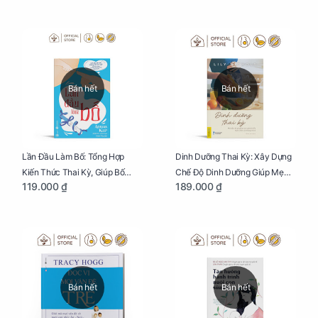
Bán hết
Bán hết
Lần Đầu Làm Bố: Tổng Hợp
Dinh Dưỡng Thai Kỳ: Xây Dựng
Kiến Thức Thai Kỳ, Giúp Bố
Chế Độ Dinh Dưỡng Giúp Mẹ
119.000 ₫
189.000 ₫
Thấu Hiểu Hơn Về Mẹ Bầu Và
Khỏe, Con Yêu Phát Triển Toàn
Quá Trình Phát Triển Của Con
Diện Và Thông Minh
Yêu
Bán hết
Bán hết