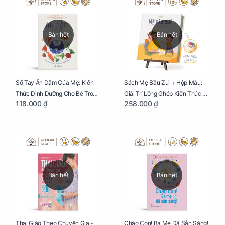
Bán hết
Bán hết
Sổ Tay Ăn Dặm Của Mẹ: Kiến
Sách Mẹ Bầu Zui + Hộp Màu:
Thức Dinh Dưỡng Cho Bé Trong
Giải Trí Lồng Ghép Kiến Thức Và
118.000 ₫
258.000 ₫
Tuổi Ăn Dặm
Lời Khuyên Mang Thai Bổ Ích
Bán hết
Bán hết
Thai Giáo Theo Chuyên Gia -
Chào Con! Ba Mẹ Đã Sẵn Sàng!