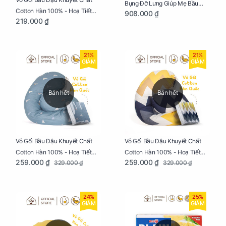
Bụng Đỡ Lưng Giúp Mẹ Bầu
Cotton Hàn 100% - Hoạ Tiết
908.000 ₫
Ngủ Ngon, Cho Bé Bú Sau Sinh
219.000 ₫
Tam Giác
21%
21%
GIẢM
GIẢM
Bán hết
Bán hết
Vỏ Gối Bầu Đậu Khuyết Chất
Vỏ Gối Bầu Đậu Khuyết Chất
Cotton Hàn 100% - Hoạ Tiết
Cotton Hàn 100% - Hoạ Tiết
259.000 ₫
259.000 ₫
329.000 ₫
329.000 ₫
Thông Lạnh
Ziczac
24%
25%
GIẢM
GIẢM