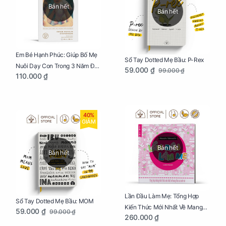
Bán hết
Bán hết
Em Bé Hạnh Phúc: Giúp Bố Mẹ
Sổ Tay Dotted Mẹ Bầu: P-Rex
Nuôi Dạy Con Trong 3 Năm Đầu
59.000 ₫
99.000 ₫
110.000 ₫
Đời
40%
GIẢM
Bán hết
Bán hết
Lần Đầu Làm Mẹ: Tổng Hợp
Sổ Tay Dotted Mẹ Bầu: MOM
Kiến Thức Mới Nhất Về Mang
59.000 ₫
99.000 ₫
260.000 ₫
Thai Và Sinh Nở Cho Mẹ Bầu