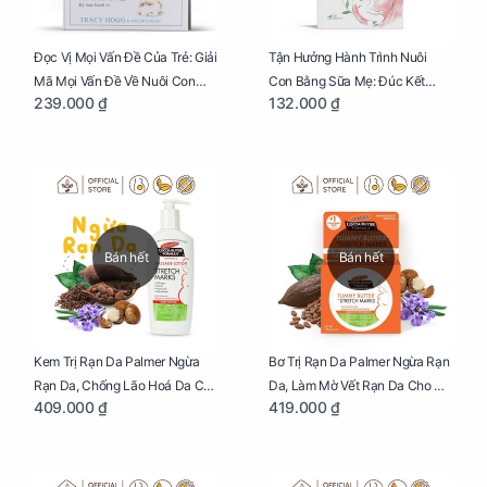
Đọc Vị Mọi Vấn Đề Của Trẻ: Giải
Tận Hưởng Hành Trình Nuôi
Mã Mọi Vấn Đề Về Nuôi Con
Con Bằng Sữa Mẹ: Đúc Kết
239.000 ₫
132.000 ₫
Nhỏ (Ăn, Ngủ, Kỷ Luật Hành Vi),
Những Kiến Thức Quý Báu Về
Giúp Bố Mẹ Nuôi Con Nhàn
Sữa Mẹ, Giúp Các Bà Mẹ Tự Tin
Tênh
Thực Hiện Thiên Chức Của
Mình Trong Hành Trình Nuôi
Con Bằng Sữa Mẹ
Bán hết
Bán hết
Kem Trị Rạn Da Palmer Ngừa
Bơ Trị Rạn Da Palmer Ngừa Rạn
Rạn Da, Chống Lão Hoá Da Cho
Da, Làm Mờ Vết Rạn Da Cho Mẹ
409.000 ₫
419.000 ₫
Mẹ Bầu Chai 250ml
Bầu Hũ 125g