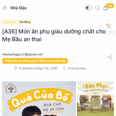
0 ₫
Nhà Đậu
Trang chủ
Bài đăng
[A36] Món ăn phụ giàu dưỡng chất cho
Mẹ Bầu an thai
Thảo luận và đóng góp ý kiến về chủ đề này
5 minute read