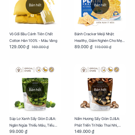
Bán hết
Bán hết
Vỏ Gối Bầu Cánh Tiên Chất
Bánh Cracker Meiji Nhật:
Cotton Hàn 100% - Màu Vàng
Healthy, Giảm Nghén Cho Mẹ
129.000 ₫
89.000 ₫
169.000 ₫
119.000 ₫
Bầu Hộp 104g
Bán hết
Bán hết
Súp Lơ Xanh Sấy Giòn DJ&A:
Nấm Hương Sấy Giòn DJ&A:
Ngăn Ngừa Thiếu Máu, Tiểu
Phát Triển Trí Não Thai Nhi,
99.000 ₫
149.000 ₫
Đường, Dị Tật Thai Nhi Túi 25g
Giảm Mệt Mỏi Cho Mẹ Bầu Túi